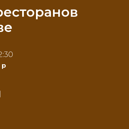
ресторанов
ве
2:30
 р
и