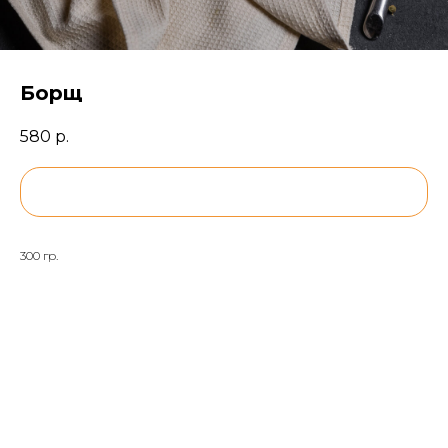
Борщ
580
р.
BUY NOW
300 гр.