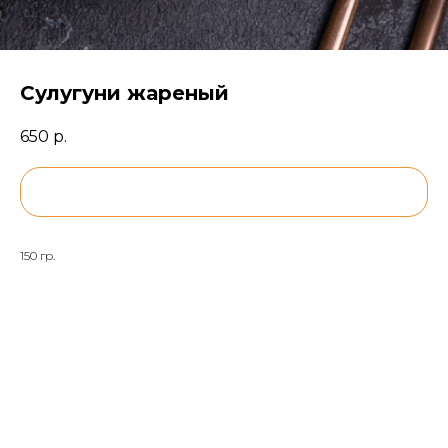
Сулугуни жареный
650
р.
BUY NOW
150 гр.