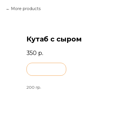
More products
Кутаб с сыром
350
р.
BUY NOW
200 гр.