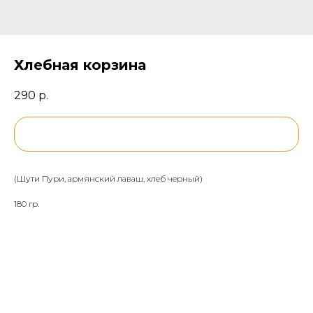
Хлебная корзина
290
р.
BUY NOW
(Шути Пури, армянский лаваш, хлеб черный)
180 гр.