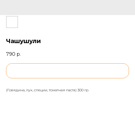
Чашушули
790
р.
BUY NOW
(Говядина, лук, специи, томатная паста) 300 гр.