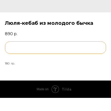
Люля-кебаб из молодого бычка
890
р.
BUY NOW
180 гр.
Tilda
Made on