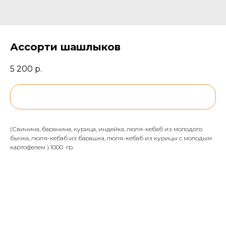
Ассорти шашлыков
5 200
р.
BUY NOW
(Свинина, баранина, курица, индейка, люля-кебаб из молодого
бычка, люля-кебаб из барашка, люля-кебаб из курицы с молодым
картофелем ) 1000 гр.