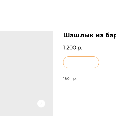
Шашлык из ба
1 200
р.
BUY NOW
180 гр.