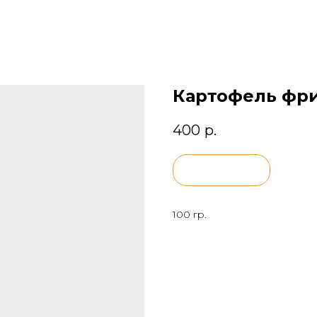
Картофель фр
400
р.
BUY NOW
100 гр.