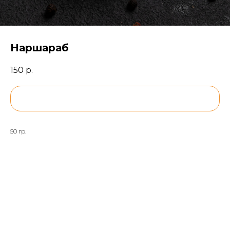
Наршараб
150
р.
BUY NOW
50 гр.