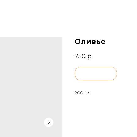
Оливье
750
р.
BUY NOW
200 гр.