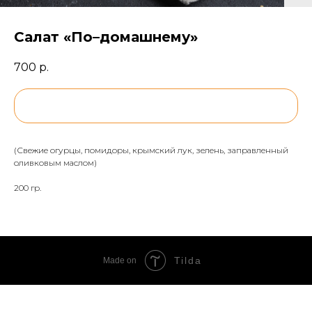
Салат «По–домашнему»
700
р.
BUY NOW
(Свежие огурцы, помидоры, крымский лук, зелень, заправленный
оливковым маслом)
200 гр.
Tilda
Made on