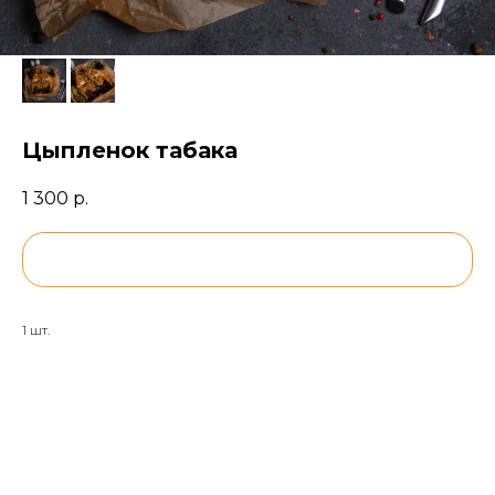
Цыпленок табака
1 300
р.
BUY NOW
1 шт.