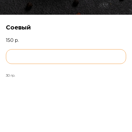
Соевый
150
р.
BUY NOW
30 гр.