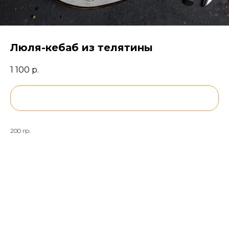
Люля-кебаб из телятины
1 100
р.
BUY NOW
200 гр.