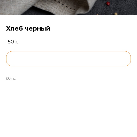
Хлеб черный
150
р.
BUY NOW
80 гр.