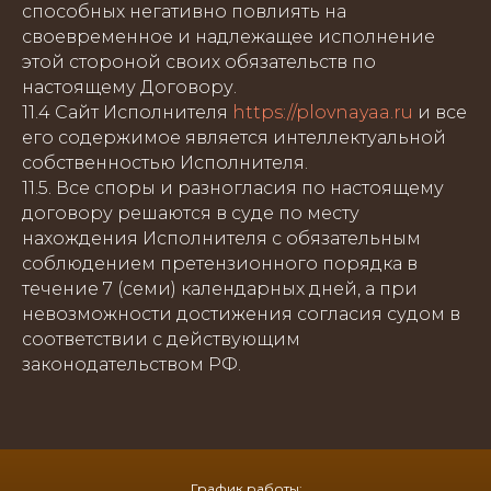
способных негативно повлиять на
своевременное и надлежащее исполнение
этой стороной своих обязательств по
Новослободская 36,
настоящему Договору.
метро Менделеевская
11.4 Сайт Исполнителя
https://plovnayaa.ru
и все
+ 7 499 973 28 82
+7 (909) 169-84-25
его содержимое является интеллектуальной
собственностью Исполнителя.
пр-т Мира 75,
11.5. Все споры и разногласия по настоящему
метро Рижская
+ 7 495 542 65 05
договору решаются в суде по месту
нахождения Исполнителя с обязательным
Енисейская 5,
соблюдением претензионного порядка в
метро Свиблово
течение 7 (семи) календарных дней, а при
+ 7 495 131 23 32
невозможности достижения согласия судом в
пр-т Мира 173,
соответствии с действующим
метро Ростокино
законодательством РФ.
+ 7 495 095 01 10
График работы: