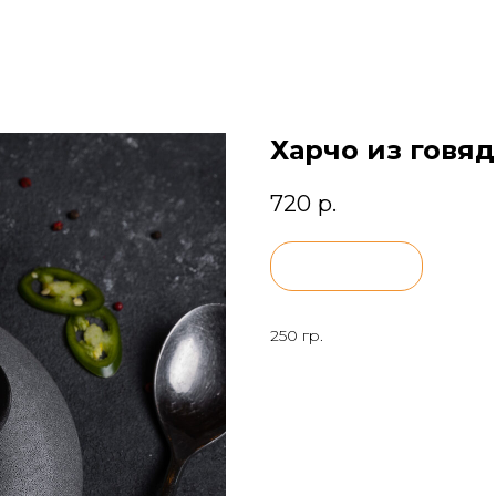
Харчо из говя
720
р.
BUY NOW
250 гр.