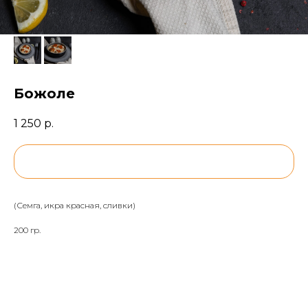
Божоле
1 250
р.
BUY NOW
(Семга, икра красная, сливки)
200 гр.