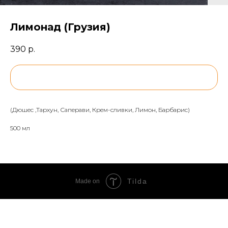
Лимонад (Грузия)
390
р.
BUY NOW
(Дюшес ,Тархун, Саперави, Крем-сливки, Лимон, Барбарис)
500 мл
Tilda
Made on