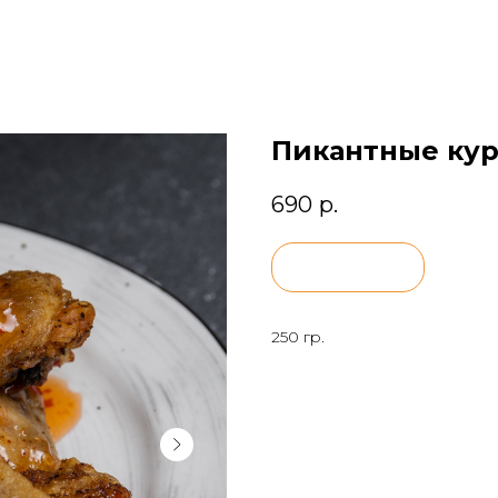
Пикантные ку
690
р.
BUY NOW
250 гр.