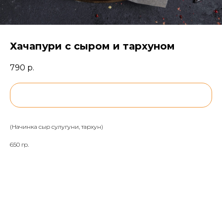
Хачапури с сыром и тархуном
790
р.
BUY NOW
(Начинка сыр сулугуни, тархун)
650 гр.