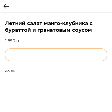
Летний салат манго-клубника с
бураттой и гранатовым соусом
1 850
р.
BUY NOW
200 гр.