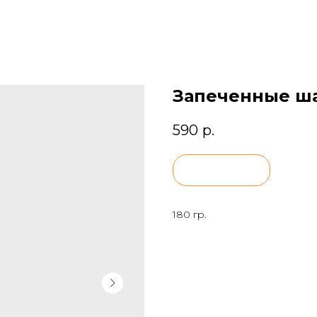
Запеченные ш
590
р.
BUY NOW
180 гр.