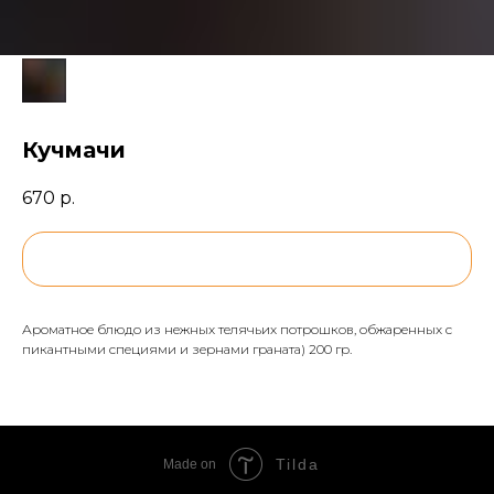
Кучмачи
670
р.
BUY NOW
Ароматное блюдо из нежных телячьих потрошков, обжаренных с
пикантными специями и зернами граната) 200 гр.
Tilda
Made on