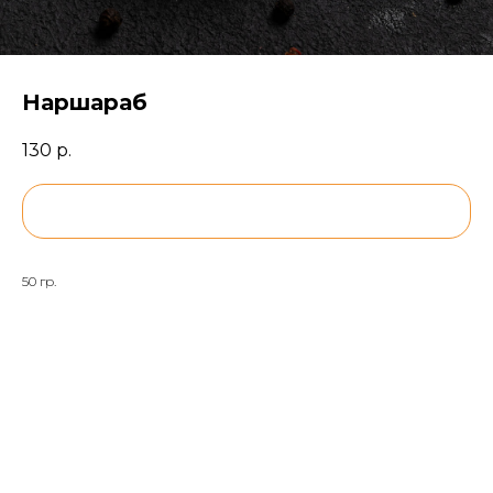
Наршараб
130
р.
BUY NOW
50 гр.