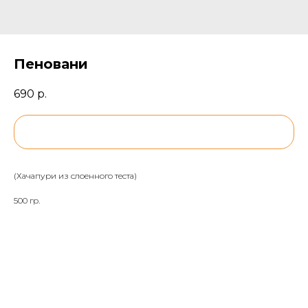
Пеновани
690
р.
BUY NOW
(Хачапури из слоенного теста)
500 гр.