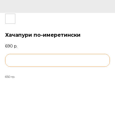
Хачапури по-имеретински
690
р.
BUY NOW
650 гр.