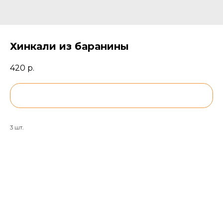
Хинкали из баранины
420
р.
BUY NOW
3 шт.