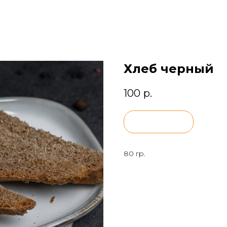
Хлеб черный
100
р.
BUY NOW
80 гр.