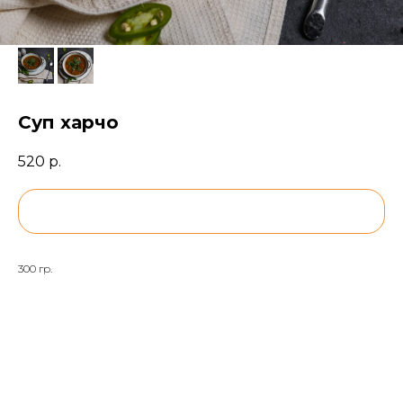
Суп харчо
520
р.
BUY NOW
300 гр.