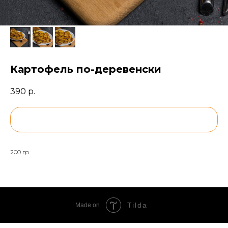
Картофель по-деревенски
390
р.
BUY NOW
200 гр.
Tilda
Made on