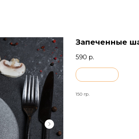
Запеченные ш
590
р.
BUY NOW
150 гр.