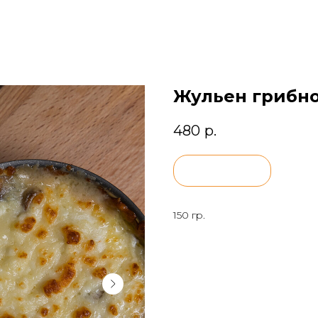
Жульен грибн
480
р.
BUY NOW
150 гр.