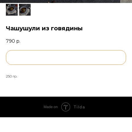
Чашушули из говядины
790
р.
BUY NOW
250 гр.
Tilda
Made on