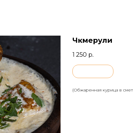
Чкмерули
1 250
р.
BUY NOW
(Обжаренная курица в смет