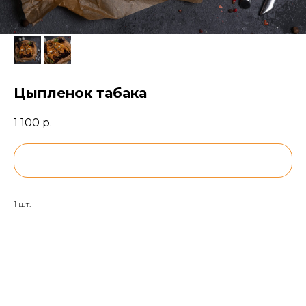
Цыпленок табака
1 100
р.
BUY NOW
1 шт.