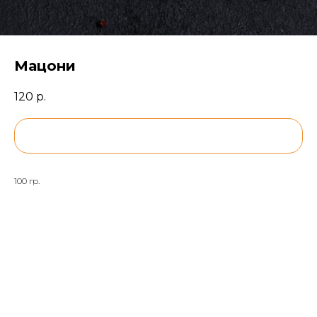
Мацони
120
р.
BUY NOW
100 гр.