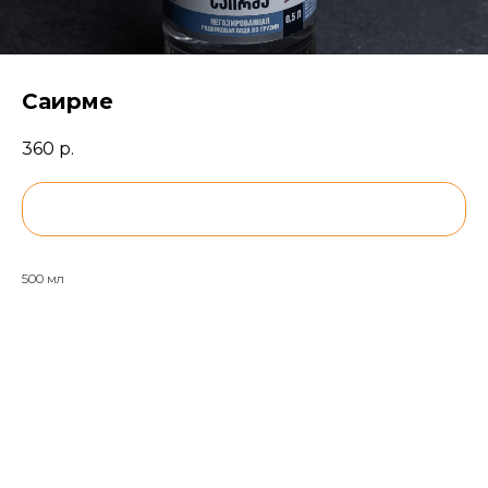
Саирме
360
р.
BUY NOW
500 мл