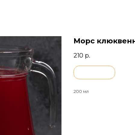
Морс клюквен
210
р.
BUY NOW
200 мл